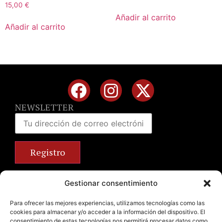
15,00
€
Añadir al carrito
Añadir al carrito
NEWSLETTER
Calle José Benlliure, 69 46011 Valencia
Gestionar consentimiento
+34 963 672 314
info@emilianobodega.com
Para ofrecer las mejores experiencias, utilizamos tecnologías como las
cookies para almacenar y/o acceder a la información del dispositivo. El
Parking gratuito
consentimiento de estas tecnologías nos permitirá procesar datos como