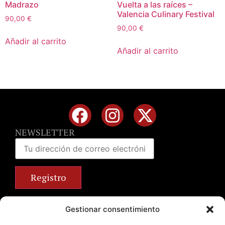
Madrazo
Vuelta a las raíces –
Valencia Culinary Festival
90,00
€
90,00
€
Añadir al carrito
Añadir al carrito
NEWSLETTER
Calle José Benlliure, 69 46011 Valencia
Gestionar consentimiento
+34 963 672 314