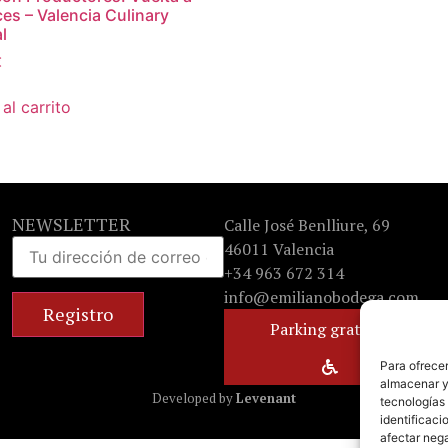
íces – Valencia Culinary
l
€
al carrito
NEWSLETTER
Calle José Benlliure, 69
46011 Valencia
+34 963 672 314
info@emilianobodega.com
Parking gratuito
Para ofrecer
almacenar y/
Developed by
Levenant
tecnologías
identificaci
afectar nega