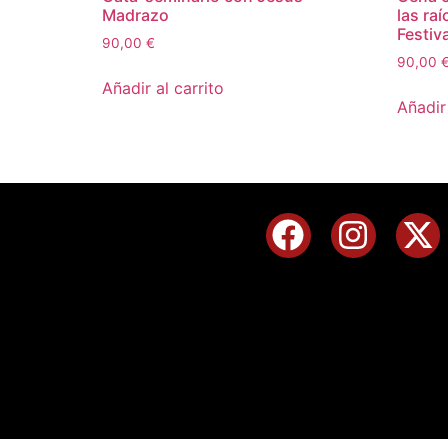
Madrazo
las ra
Festiva
90,00
€
90,00
Añadir al carrito
Añadir 