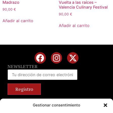
Madrazo
Vuelta a las raíces –
Valencia Culinary Festival
90,00
€
90,00
€
Añadir al carrito
Añadir al carrito
NEWSLETTER
Calle José Benlliure, 69 46011 Valencia
Gestionar consentimiento
+34 963 672 314