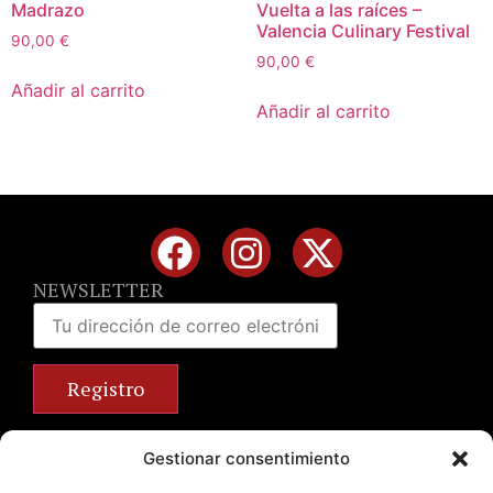
Madrazo
Vuelta a las raíces –
Valencia Culinary Festival
90,00
€
90,00
€
Añadir al carrito
Añadir al carrito
NEWSLETTER
Calle José Benlliure, 69 46011 Valencia
Gestionar consentimiento
+34 963 672 314