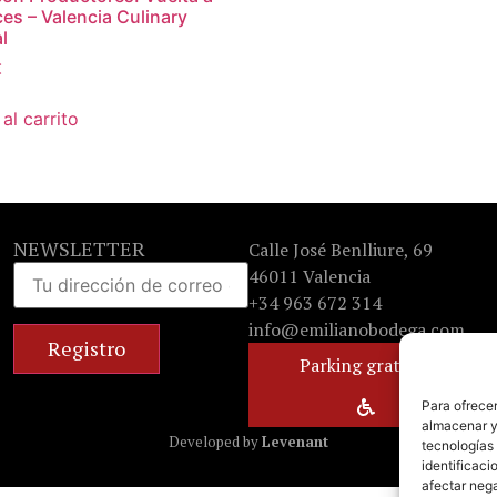
íces – Valencia Culinary
l
€
al carrito
NEWSLETTER
Calle José Benlliure, 69
46011 Valencia
+34 963 672 314
info@emilianobodega.com
Parking gratuito
Para ofrecer
almacenar y/
Developed by
Levenant
tecnologías
identificaci
afectar nega