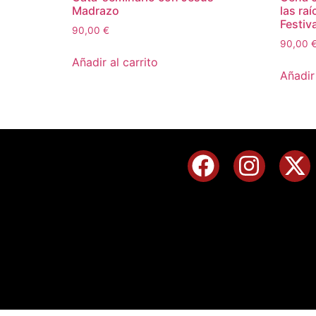
Madrazo
las ra
Festiva
90,00
€
90,00
Añadir al carrito
Añadir 