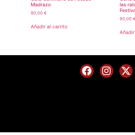
Madrazo
las ra
Festiva
90,00
€
90,00
Añadir al carrito
Añadir 