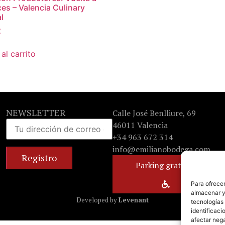
íces – Valencia Culinary
l
€
al carrito
NEWSLETTER
Calle José Benlliure, 69
46011 Valencia
+34 963 672 314
info@emilianobodega.com
Parking gratuito
Para ofrecer
almacenar y/
Developed by
Levenant
tecnologías
identificaci
afectar nega