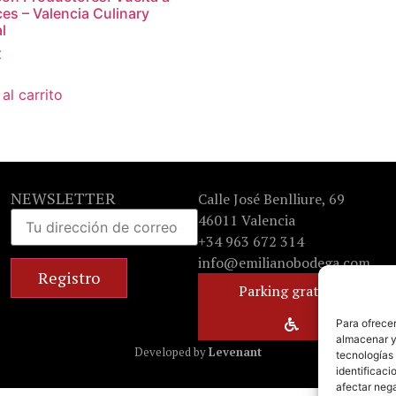
íces – Valencia Culinary
l
€
al carrito
NEWSLETTER
Calle José Benlliure, 69
46011 Valencia
+34 963 672 314
info@emilianobodega.com
Parking gratuito
Para ofrecer
almacenar y/
Developed by
Levenant
tecnologías
identificaci
afectar nega