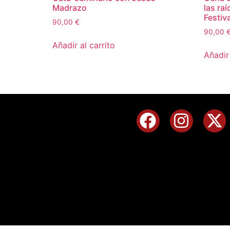
Madrazo
las ra
Festiva
90,00
€
90,00
Añadir al carrito
Añadir 