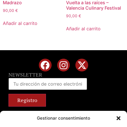
Madrazo
Vuelta a las raíces –
Valencia Culinary Festival
90,00
€
90,00
€
Añadir al carrito
Añadir al carrito
NEWSLETTER
Calle José Benlliure, 69 46011 Valencia
Gestionar consentimiento
+34 963 672 314