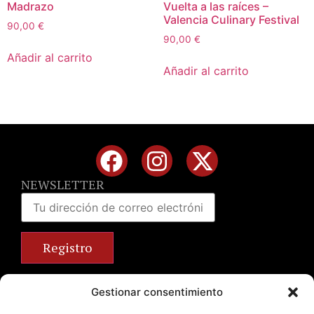
Madrazo
Vuelta a las raíces –
Valencia Culinary Festival
90,00
€
90,00
€
Añadir al carrito
Añadir al carrito
NEWSLETTER
Calle José Benlliure, 69 46011 Valencia
Gestionar consentimiento
+34 963 672 314