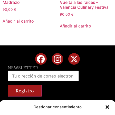
Madrazo
Vuelta a las raíces –
Valencia Culinary Festival
90,00
€
90,00
€
Añadir al carrito
Añadir al carrito
NEWSLETTER
Calle José Benlliure, 69 46011 Valencia
Gestionar consentimiento
+34 963 672 314