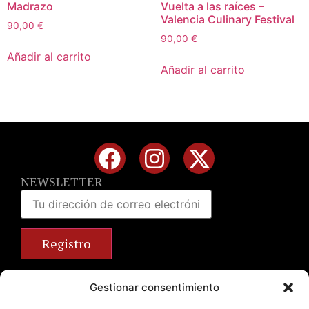
Madrazo
Vuelta a las raíces –
Valencia Culinary Festival
90,00
€
90,00
€
Añadir al carrito
Añadir al carrito
NEWSLETTER
Calle José Benlliure, 69 46011 Valencia
Gestionar consentimiento
+34 963 672 314