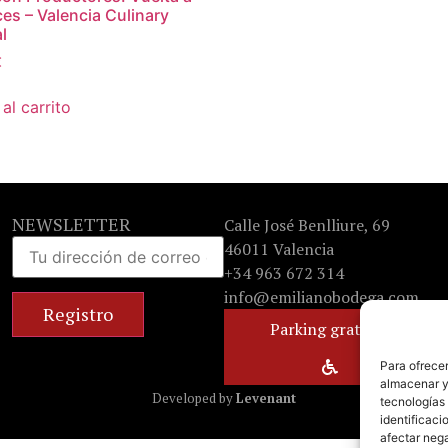
íces – Valencia Culinary
l
€
al carrito
NEWSLETTER
Calle José Benlliure, 69
46011 Valencia
+34 963 672 314
info@emilianobodega.com
Parking gratuito
Para ofrecer
almacenar y/
Developed by
Levenant
tecnologías
identificaci
afectar nega