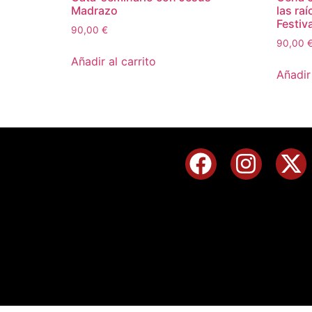
Madrazo
las ra
Festiva
90,00
€
90,00
Añadir al carrito
Añadir 