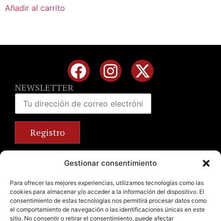
Añadir al carrito
NEWSLETTER
Calle José Benlliure, 69 46011 Valencia
Gestionar consentimiento
+34 963 672 314
info@emilianobodega.com
Para ofrecer las mejores experiencias, utilizamos tecnologías como las
cookies para almacenar y/o acceder a la información del dispositivo. El
Parking gratuito
consentimiento de estas tecnologías nos permitirá procesar datos como
el comportamiento de navegación o las identificaciones únicas en este
sitio. No consentir o retirar el consentimiento, puede afectar