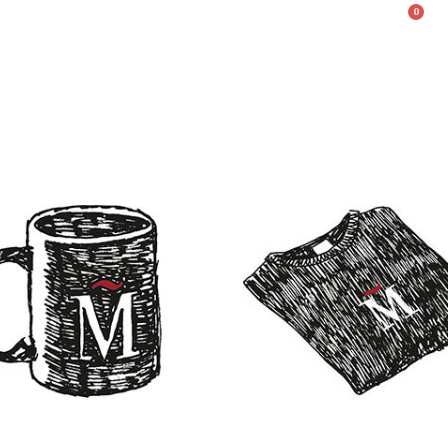
0
Valencià
English