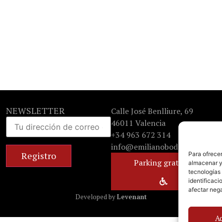
NEWSLETTER
Calle José Benlliure, 69
46011 Valencia
+34 963 672 314
info@emilianobodega.com
Para ofrecer
Parking gratuito
almacenar y/
tecnologías
identificaci
afectar nega
Developed by
Levenant
A