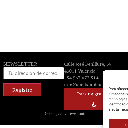
NEWSLETTER
Calle José Benlliure, 69
46011 Valencia
+34 963 672 314
info@emilianobodega.com
Para ofrecer
Parking gratuito
almacenar y/
tecnologías
identificaci
afectar nega
Developed by
Levenant
A