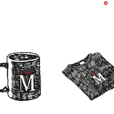
0
Valencià
English