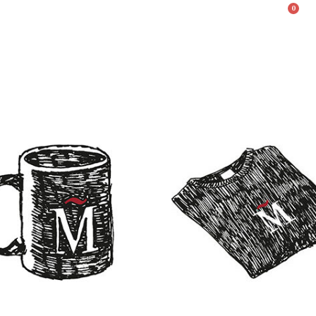
0
Valencià
English