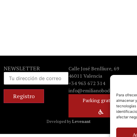
NEWSLETTER
Calle José Benlliure, 69
46011 Valencia
+34 963 672 314
info@emilianobodega.com
Para ofrecer
Parking gratuito
almacenar y/
tecnologías
identificaci
afectar nega
Developed by
Levenant
A