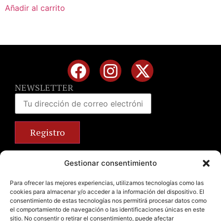
Añadir al carrito
NEWSLETTER
Calle José Benlliure, 69 46011 Valencia
Gestionar consentimiento
+34 963 672 314
info@emilianobodega.com
Para ofrecer las mejores experiencias, utilizamos tecnologías como las
cookies para almacenar y/o acceder a la información del dispositivo. El
Parking gratuito
consentimiento de estas tecnologías nos permitirá procesar datos como
el comportamiento de navegación o las identificaciones únicas en este
sitio. No consentir o retirar el consentimiento, puede afectar