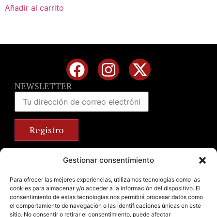
Añadir al carrito
NEWSLETTER
Calle José Benlliure, 69 46011 Valencia
Gestionar consentimiento
+34 963 672 314
info@emilianobodega.com
Para ofrecer las mejores experiencias, utilizamos tecnologías como las
cookies para almacenar y/o acceder a la información del dispositivo. El
Parking gratuito
consentimiento de estas tecnologías nos permitirá procesar datos como
el comportamiento de navegación o las identificaciones únicas en este
sitio. No consentir o retirar el consentimiento, puede afectar