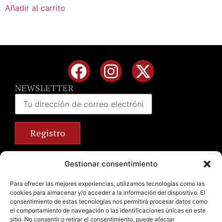
Añadir al carrito
NEWSLETTER
Calle José Benlliure, 69 46011 Valencia
Gestionar consentimiento
+34 963 672 314
info@emilianobodega.com
Para ofrecer las mejores experiencias, utilizamos tecnologías como las
cookies para almacenar y/o acceder a la información del dispositivo. El
Parking gratuito
consentimiento de estas tecnologías nos permitirá procesar datos como
el comportamiento de navegación o las identificaciones únicas en este
sitio. No consentir o retirar el consentimiento, puede afectar