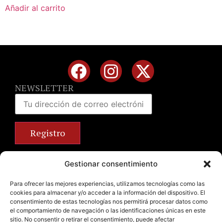
Añadir al carrito
NEWSLETTER
Calle José Benlliure, 69 46011 Valencia
Gestionar consentimiento
+34 963 672 314
info@emilianobodega.com
Para ofrecer las mejores experiencias, utilizamos tecnologías como las
cookies para almacenar y/o acceder a la información del dispositivo. El
Parking gratuito
consentimiento de estas tecnologías nos permitirá procesar datos como
el comportamiento de navegación o las identificaciones únicas en este
sitio. No consentir o retirar el consentimiento, puede afectar