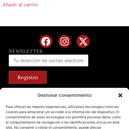
Añadir al carrito
NEWSLETTER
Calle José Benlliure, 69 46011 Valencia
Gestionar consentimiento
+34 963 672 314
info@emilianobodega.com
Para ofrecer las mejores experiencias, utilizamos tecnologías como las
cookies para almacenar y/o acceder a la información del dispositivo. El
Parking gratuito
consentimiento de estas tecnologías nos permitirá procesar datos como
el comportamiento de navegación o las identificaciones únicas en este
sitio. No consentir o retirar el consentimiento, puede afectar