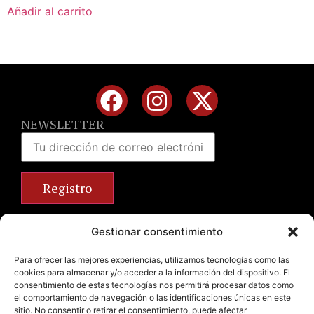
Añadir al carrito
NEWSLETTER
Calle José Benlliure, 69 46011 Valencia
Gestionar consentimiento
+34 963 672 314
info@emilianobodega.com
Para ofrecer las mejores experiencias, utilizamos tecnologías como las
cookies para almacenar y/o acceder a la información del dispositivo. El
Parking gratuito
consentimiento de estas tecnologías nos permitirá procesar datos como
el comportamiento de navegación o las identificaciones únicas en este
sitio. No consentir o retirar el consentimiento, puede afectar