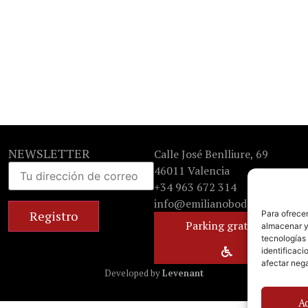
NEWSLETTER
Calle José Benlliure, 69
46011 Valencia
+34 963 672 314
info@emilianobodega.com
Para ofrecer
Parking gratuito
almacenar y/
tecnologías
identificaci
afectar nega
Developed by
Levenant
A