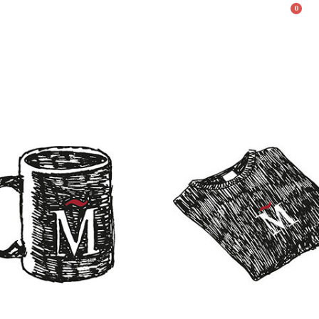
0
Valencià
English