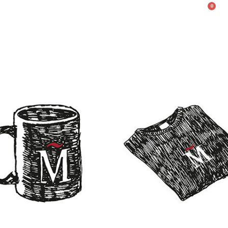
0
Valencià
English