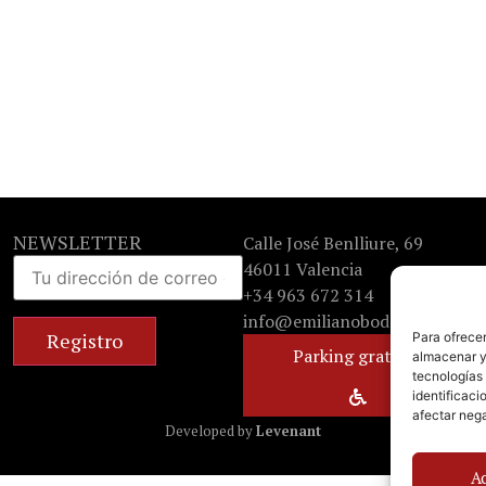
NEWSLETTER
Calle José Benlliure, 69
46011 Valencia
+34 963 672 314
info@emilianobodega.com
Para ofrecer
Parking gratuito
almacenar y/
tecnologías
identificaci
afectar nega
Developed by
Levenant
A