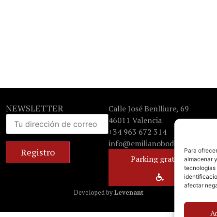
NEWSLETTER
Calle José Benlliure, 69
46011 Valencia
+34 963 672 314
info@emilianobodega.com
Para ofrecer
Parking gratuito
almacenar y/
tecnologías
identificaci
afectar nega
Developed by
Levenant
A