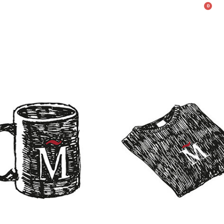
0
Valencià
English