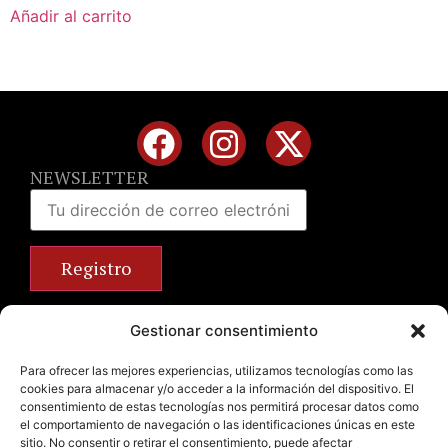
Añadir al carrito
NEWSLETTER
Calle José Benlliure, 69 46011 Valencia
Gestionar consentimiento
+34 963 672 314
info@emilianobodega.com
Para ofrecer las mejores experiencias, utilizamos tecnologías como las
cookies para almacenar y/o acceder a la información del dispositivo. El
Parking gratuito
consentimiento de estas tecnologías nos permitirá procesar datos como
el comportamiento de navegación o las identificaciones únicas en este
sitio. No consentir o retirar el consentimiento, puede afectar