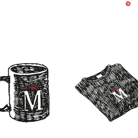
0
Valencià
English