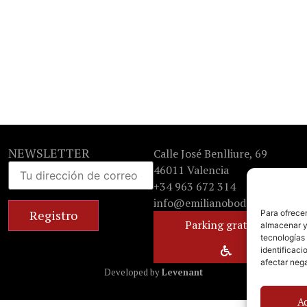
NEWSLETTER
Calle José Benlliure, 69
46011 Valencia
+34 963 672 314
info@emilianobodega.com
Para ofrecer
Parking gratuito
almacenar y/
tecnologías
identificaci
afectar nega
Developed by
Levenant
A