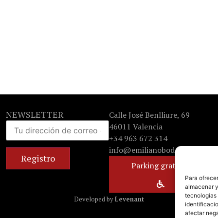
NEWSLETTER
Calle José Benlliure, 69
46011 Valencia
+34 963 672 314
info@emilianobodega.com
Parking gratuito
Para ofrecer
almacenar y/
tecnologías
Developed by
Levenant
identificaci
afectar nega