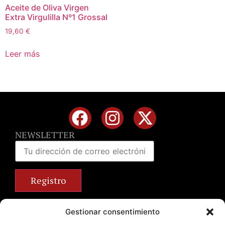
Aceite de Oliva Virgen
Extra Virgulilla Nº1 Grossal
19,60
€
Leer más
NEWSLETTER
Calle José Benlliure, 69 46011 Valencia
Gestionar consentimiento
+34 963 672 314