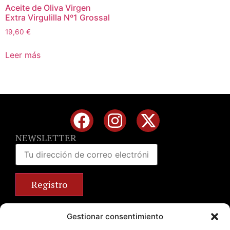
Aceite de Oliva Virgen
Extra Virgulilla Nº1 Grossal
19,60
€
Leer más
NEWSLETTER
Calle José Benlliure, 69 46011 Valencia
Gestionar consentimiento
+34 963 672 314