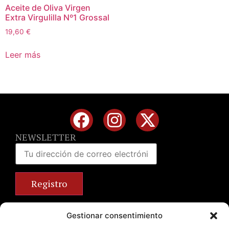
Aceite de Oliva Virgen
Extra Virgulilla Nº1 Grossal
19,60
€
Leer más
NEWSLETTER
Calle José Benlliure, 69 46011 Valencia
Gestionar consentimiento
+34 963 672 314