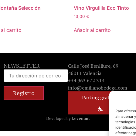
ontaña Selección
Vino Virgulilla Eco Tinto
13,00
€
al carrito
Añadir al carrito
NEWSLETTER
Calle José Benlliure, 69
46011 Valencia
+34 963 672 314
info@emilianobodega.com
Parking gratuito
Para ofrecer
almacenar y/
Developed by
Levenant
tecnologías
identificaci
afectar nega