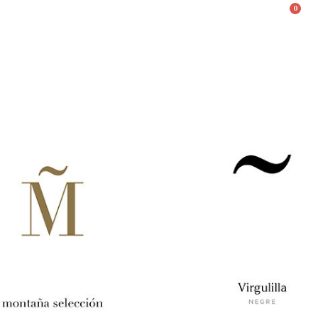
0
Valencià
English