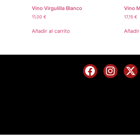
Vino Virgulilla Blanco
Vino M
11,00
€
17,15
€
Añadir al carrito
Añadir 