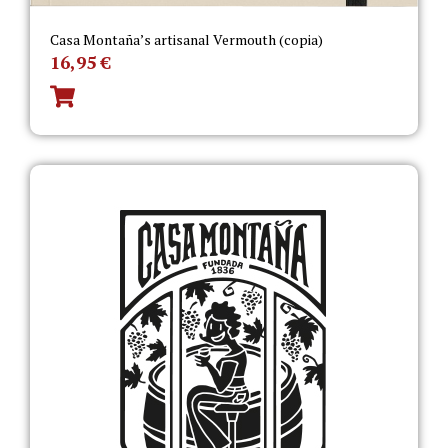
Casa Montaña’s artisanal Vermouth (copia)
16,95
€