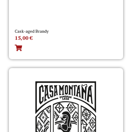
Cask-aged Brandy
15,00
€