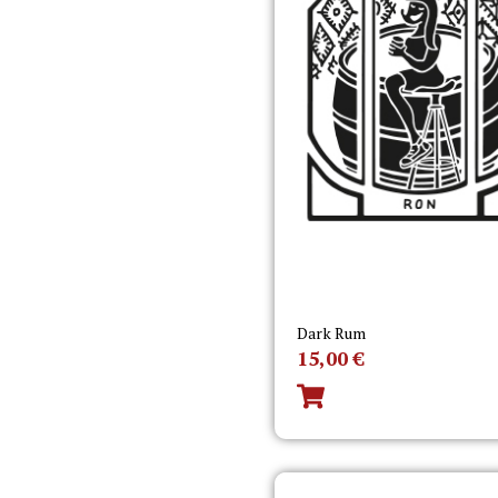
Dark Rum
15,00
€