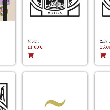
Mistela
Cask-
11,00
€
15,0