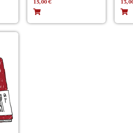
15,00
€
13,0