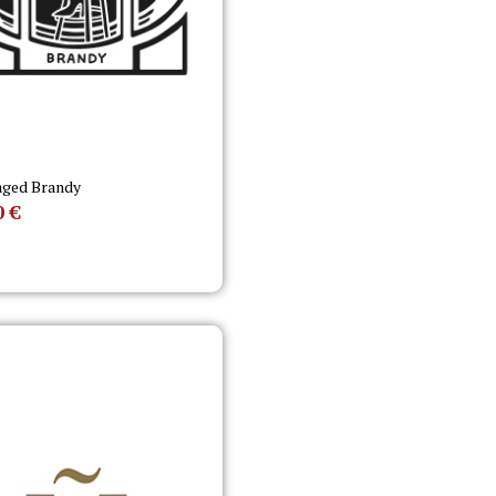
aged Brandy
0
€