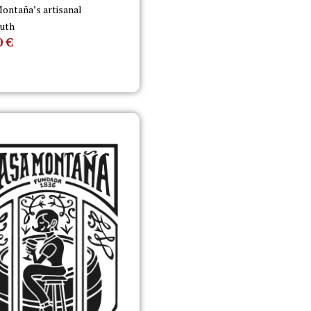
ontaña’s artisanal
uth
0
€