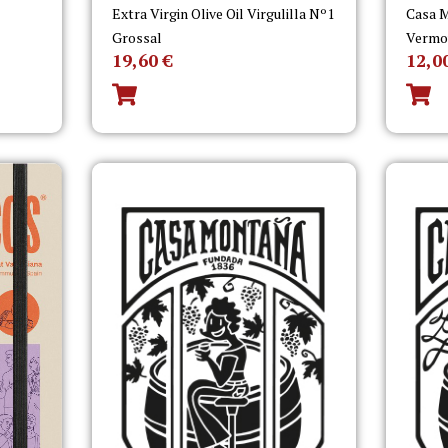
Extra Virgin Olive Oil Virgulilla Nº1
Casa M
Grossal
Vermo
19,60
€
12,0