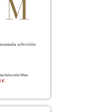
a Selección Wine
5
€