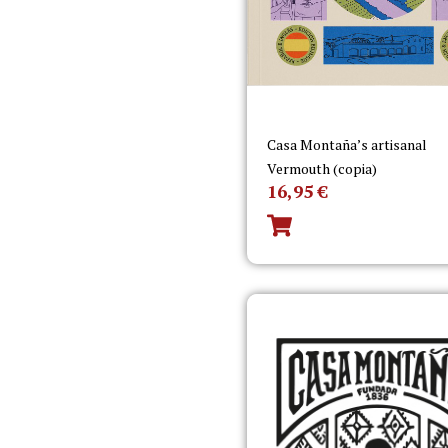
Casa Montaña’s artisanal
Vermouth (copia)
16,95
€