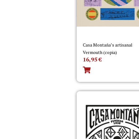
Casa Montaña’s artisanal
Vermouth (copia)
16,95
€