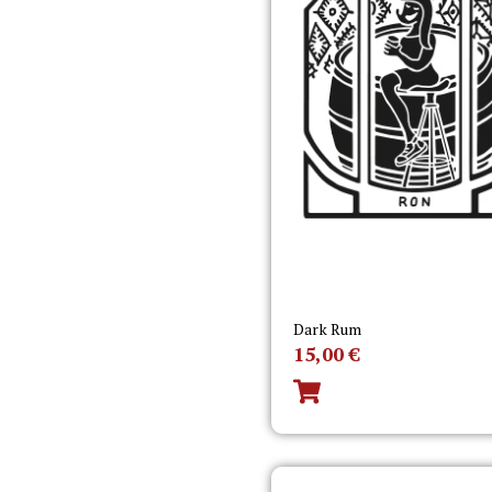
Dark Rum
15,00
€