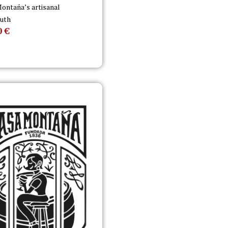
ontaña’s artisanal
uth
0
€