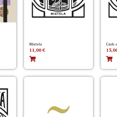
Mistela
Cask-
11,00
€
15,0