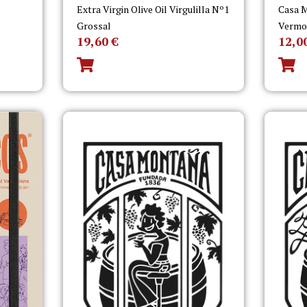
Extra Virgin Olive Oil Virgulilla Nº1
Casa M
Grossal
Vermo
19,60
€
12,0