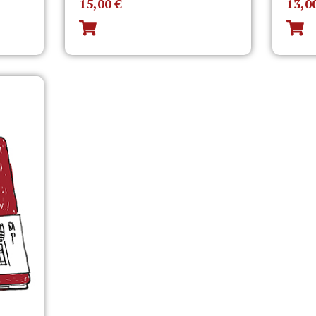
15,00
€
13,0