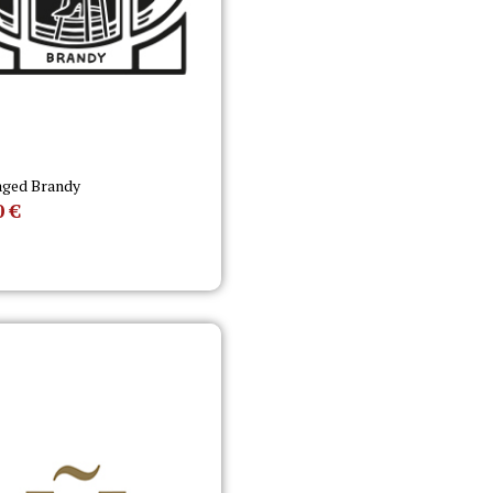
aged Brandy
0
€