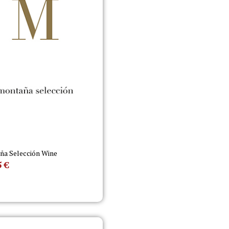
a Selección Wine
5
€