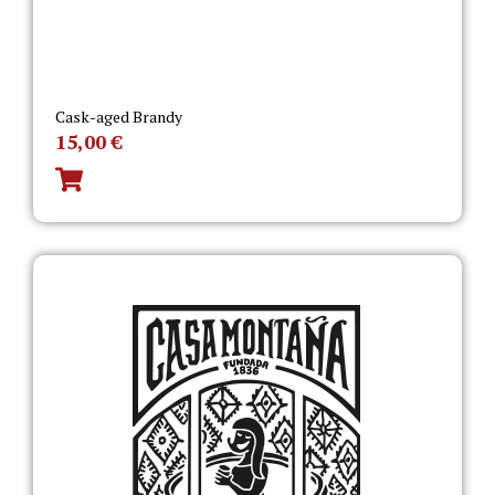
Cask-aged Brandy
15,00
€