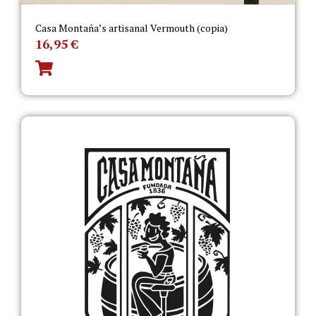
Casa Montaña’s artisanal Vermouth (copia)
16,95
€