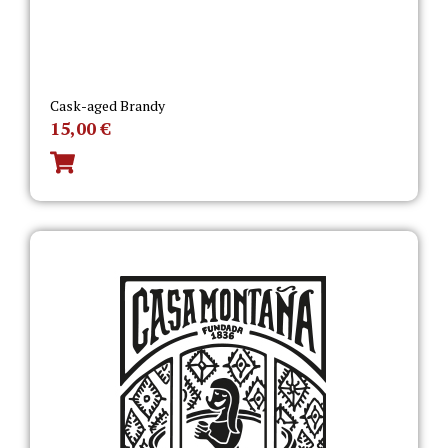
Cask-aged Brandy
15,00
€