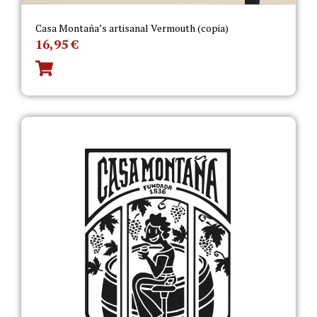
Casa Montaña’s artisanal Vermouth (copia)
16,95
€