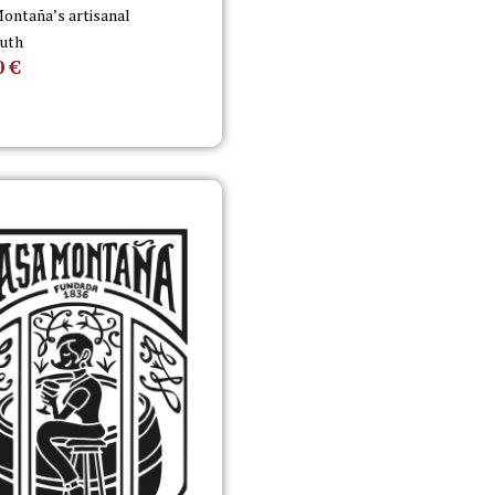
ontaña’s artisanal
uth
0
€