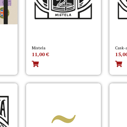
Mistela
Cask-
11,00
€
15,0