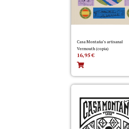
Casa Montaña’s artisanal
Vermouth (copia)
16,95
€