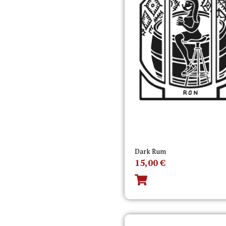
Dark Rum
15,00
€