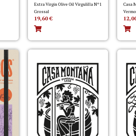
Extra Virgin Olive Oil Virgulilla Nº1
Casa M
Grossal
Vermo
19,60
€
12,0