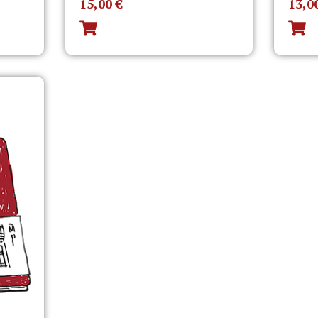
15,00
€
13,0