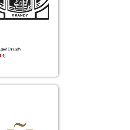
aged Brandy
0
€