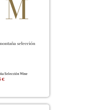
a Selección Wine
5
€