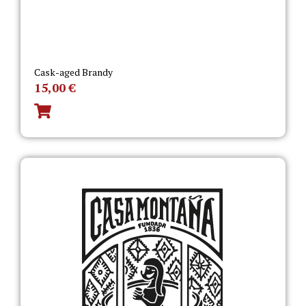
Cask-aged Brandy
15,00
€