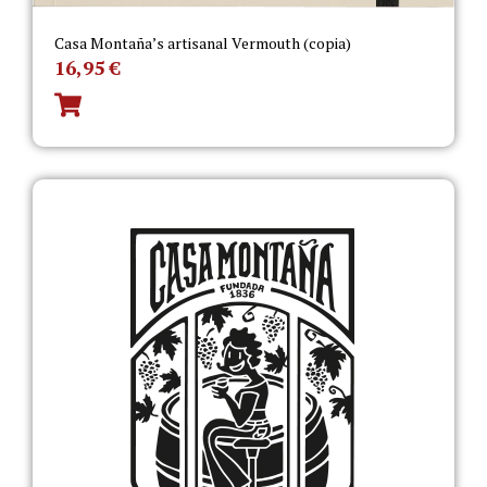
Casa Montaña’s artisanal Vermouth (copia)
16,95
€