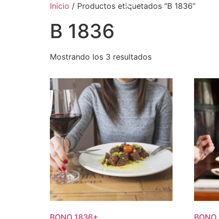
Inicio
/ Productos etiquetados “B 1836”
B 1836
Mostrando los 3 resultados
BONO
1836
+
BONO