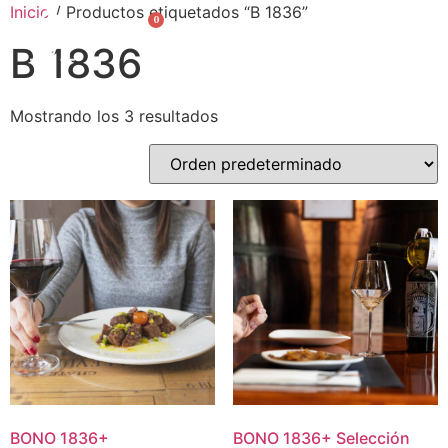
Inicio
/ Productos etiquetados “B 1836”
0
English
B 1836
Mostrando los 3 resultados
BONO
1836
+
BONO
1836
+
Selección