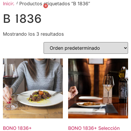
Inicio
/ Productos etiquetados “B 1836”
0
English
B 1836
Mostrando los 3 resultados
BONO
1836
+
BONO
1836
+
Selección