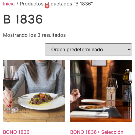
Inicio
/ Productos etiquetados “B 1836”
0
English
B 1836
Mostrando los 3 resultados
BONO
1836
+
BONO
1836
+
Selección