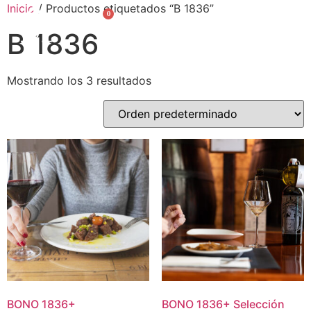
Inicio
/ Productos etiquetados “B 1836”
0
English
B 1836
Mostrando los 3 resultados
BONO
1836
+
BONO
1836
+
Selección