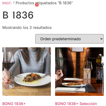
Inicio
/ Productos etiquetados “B 1836”
0
English
B 1836
Mostrando los 3 resultados
BONO
1836
+
BONO
1836
+
Selección