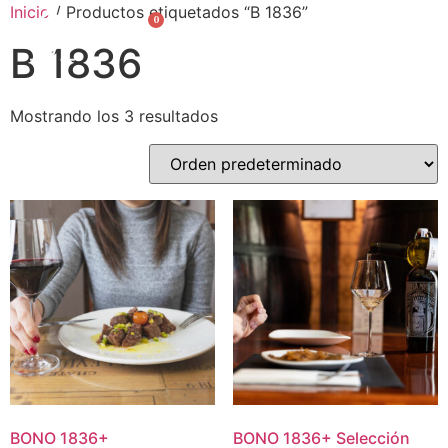
Inicio
/ Productos etiquetados “B 1836”
0
English
B 1836
Mostrando los 3 resultados
BONO
1836
+
BONO
1836
+
Selección