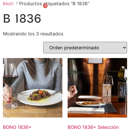
Inicio
/ Productos etiquetados “B 1836”
0
English
B 1836
Mostrando los 3 resultados
BONO
1836
+
BONO
1836
+
Selección