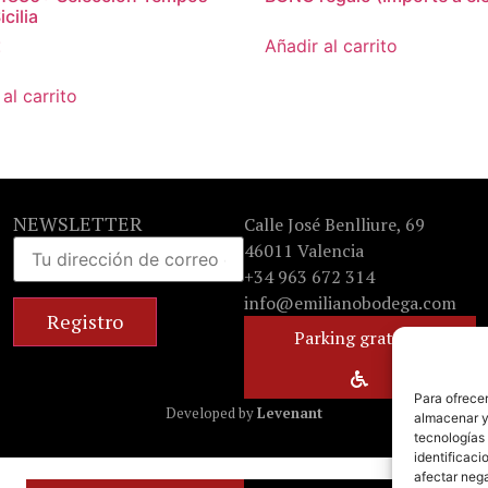
cilia
Añadir al carrito
€
al carrito
NEWSLETTER
Calle José Benlliure, 69
46011 Valencia
+34 963 672 314
info@emilianobodega.com
Parking gratuito
Para ofrecer
Developed by
Levenant
almacenar y/
tecnologías
identificaci
afectar nega