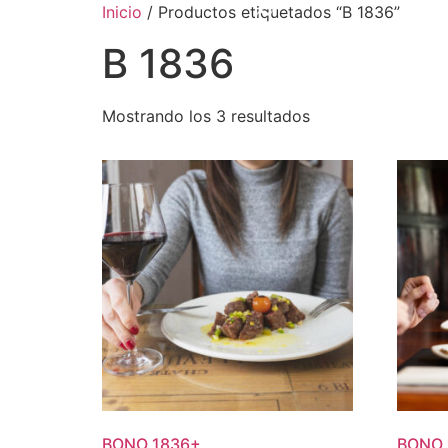
Inicio
/ Productos etiquetados “B 1836”
B 1836
Mostrando los 3 resultados
BONO
1836
+
BONO