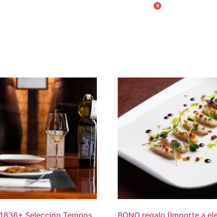
0
English
1836
+
Selección Tempos
BONO regalo (Importe a ele