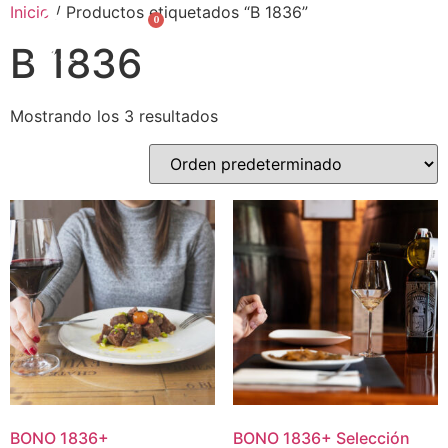
Inicio
/ Productos etiquetados “B 1836”
0
English
B 1836
Mostrando los 3 resultados
BONO
1836
+
BONO
1836
+
Selección